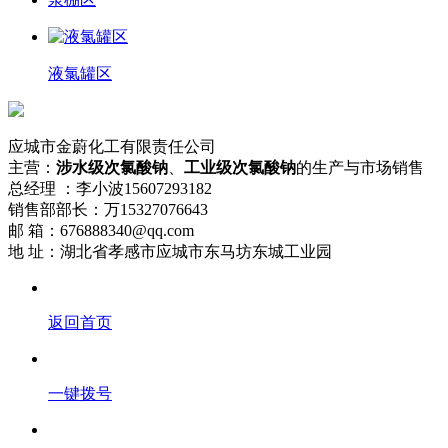
液氯罐区
应城市金蔚化工有限责任公司
主营：
涉水级次氯酸钠
、
工业级次氯酸钠
的生产与市场销售
总经理 ：李小波15607293182
销售部部长：万15327076643
邮 箱：676888340@qq.com
地 址：湖北省孝感市应城市东马坊东城工业园
返回首页
一键拨号