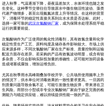
进入秋季，气温逐渐下降，昼夜温差加大，水体环境也随之发
生变化。这种季节交替往往导致原水中微生物活性波动、藻类
代谢产物增多，甚至出现氨氮浓度上升等情况。在这样的背景
下，消毒环节的稳定性直接关系到出水水质是否达标。此时，
选择一家可靠的
武汉次氯酸钠厂家
，成为保障水处理系统平稳
运行的重要前提。
次氯酸钠作为广泛使用的氧化性消毒剂，其有效氯含量和化学
稳定性受生产工艺、原料纯度及储存条件影响较大。市场上供
应来源多样，不同次氯酸钠厂家在生产标准、质量控制和运输
配送方面存在差异。若采购的产品有效氯波动明显，或含有较
多杂质，不仅会影响实际投加量的准确性，还可能对加药设备
造成堵塞或腐蚀，增加运维负担。
尤其在秋季用水高峰期叠加学校开学、公共场所使用频率上升
的情况下，供水单位对消毒效果的一致性要求更高。一旦因药
剂质量问题导致余氯不足，可能引发微生物反弹，带来潜在卫
生风险。而部分小型或非专业次氯酸钠厂家由于缺乏完善的检
测能力与稳定供应链，难以持续提供性能一致的产品。
此外，随着环保监管趋严，涉水材料需符合相关卫生安全评价