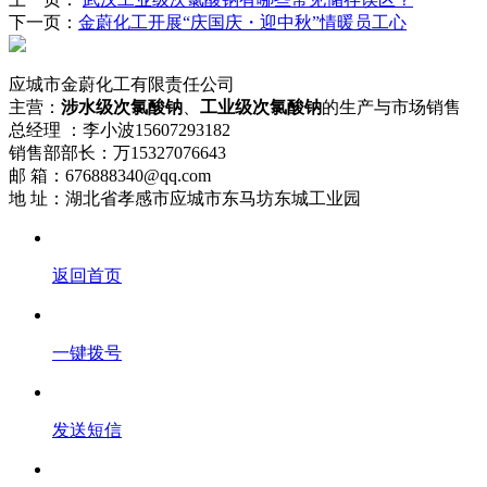
下一页：
金蔚化工开展“庆国庆・迎中秋”情暖员工心
应城市金蔚化工有限责任公司
主营：
涉水级次氯酸钠
、
工业级次氯酸钠
的生产与市场销售
总经理 ：李小波15607293182
销售部部长：万15327076643
邮 箱：676888340@qq.com
地 址：湖北省孝感市应城市东马坊东城工业园
返回首页
一键拨号
发送短信