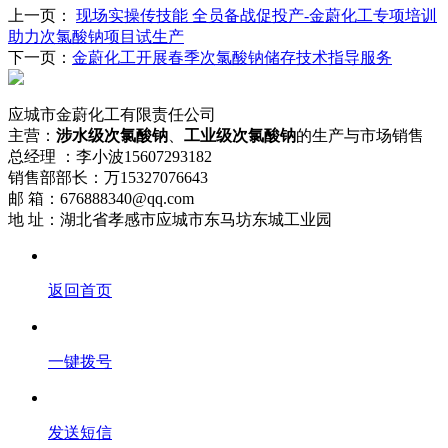
上一页：
现场实操传技能 全员备战促投产-金蔚化工专项培训
助力次氯酸钠项目试生产
下一页：
金蔚化工开展春季次氯酸钠储存技术指导服务
应城市金蔚化工有限责任公司
主营：
涉水级次氯酸钠
、
工业级次氯酸钠
的生产与市场销售
总经理 ：李小波15607293182
销售部部长：万15327076643
邮 箱：676888340@qq.com
地 址：湖北省孝感市应城市东马坊东城工业园
返回首页
一键拨号
发送短信